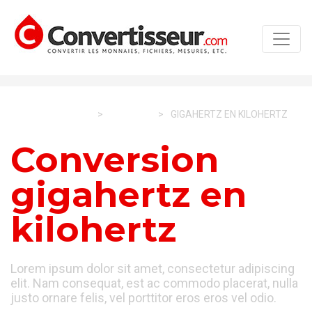
CONVERTISSEUR
>
SCIENCE
>
GIGAHERTZ EN KILOHERTZ
Conversion
gigahertz en
kilohertz
Lorem ipsum dolor sit amet, consectetur adipiscing
elit. Nam consequat, est ac commodo placerat, nulla
justo ornare felis, vel porttitor eros eros vel odio.